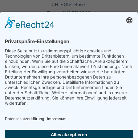
CH-4054 Basel
Tel.: +41 61 511 10 10
E-Mail:
info@syfex.com
LINKS
Referenzen
Lösungen
Produkte
SERVICE
Tel.: +41 61 511 10 10
E-Mail:
support@syfex.com